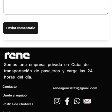
Enviar comentario
Somos una empresa privada en Cuba de
transportación de pasajeros y carga las 24
horas del día.
Contacto
reneagenciataxi@gmail.com
I
F
W
Únete al equipo
n
a
h
Política de choferes
s
c
a