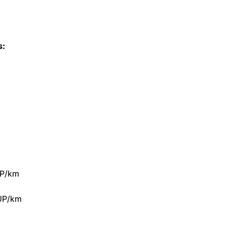
s:
UP/km
UP/km